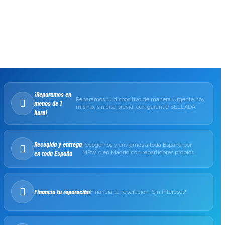
¡Reparamos en
Reparamos tu dispositivo de manera Urgente hoy
menos de 1
mismo, sin cita previa, con garantía SELLADA.
hora!
Recogida y entrega
Recogemos y enviamos a toda España por
en toda España
MRW o en Madrid con repartidores propios.
Financia tu reparación
Financia tu reparación ¡Sin intereses!