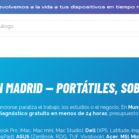
evolvemos a la vida a tus dispositivos en tiempo 
 MADRID — PORTÁTILES, SO
cionar, paraliza el trabajo, los estudios o el negocio. En
Mund
iagnóstico gratuito en menos de 24 horas
, presupuesto
ok Pro, iMac, Mac mini, Mac Studio),
Dell
(XPS, Latitude, Ins
eaPad),
ASUS
(ZenBook, ROG, TUF, Vivobook),
Acer
,
MSI
,
Mic