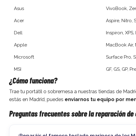
Asus
VivoBook, Ze
Acer
Aspire, Nitro, 
Dell
Inspiron, XPS,
Apple
MacBook Air,
Microsoft
Surface Pro, 
MSI
GF, GS, GP, Pr
¿Cómo funciona?
Trae tu portátil o sobremesa a nuestras tiendas de Madr
estás en Madrid, puedes
enviarnos tu equipo por men
Preguntas frecuentes sobre la reparación de
¿Reparáis el famoso teclado mariposa de los 