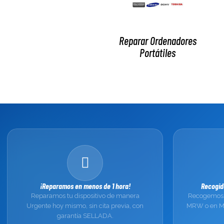
Reparar Ordenadores
Portátiles
¡Reparamos en menos de 1 hora!
Recogid
Reparamos tu dispositivo de manera
Recogemos 
Urgente hoy mismo, sin cita previa, con
MRW o en Ma
garantía SELLADA.