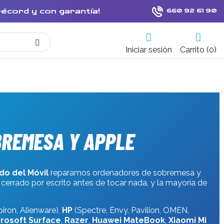
récord y con garantía!
660 92 61 90
Iniciar sesión
Carrito (0)
BREMESA Y APPLE
o del Móvil
reparamos ordenadores de sobremesa y
 cerrado por escrito antes de tocar nada, y la mayoría de
piron, Alienware),
HP
(Spectre, Envy, Pavilion, OMEN,
rosoft Surface
,
Razer
,
Huawei MateBook
,
Xiaomi Mi