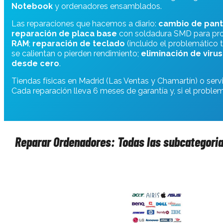
Notebook
y ordenadores ensamblados.
Las reparaciones que hacemos a diario:
cambio de pant
reparación de placa base
con soldadura SMD para pr
RAM
;
reparación de teclado
(incluido el problemático
se calientan o pierden rendimiento;
eliminación de viru
desde cero
.
Tiendas físicas en Madrid (Las Ventas y Chamartín) o ser
Cada reparación lleva 6 meses de garantía y, si el proble
Reparar Ordenadores: Todas las subcategori