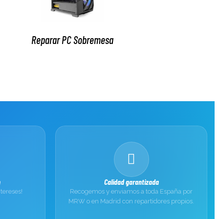
Reparar PC Sobremesa
n
Calidad garantizada
ntereses!
Recogemos y enviamos a toda España por
MRW o en Madrid con repartidores propios.