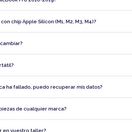
on chip Apple Silicon (M1, M2, M3, M4)?
s cambiar?
tátil?
aca ha fallado, puedo recuperar mis datos?
piezas de cualquier marca?
 en vuestro taller?