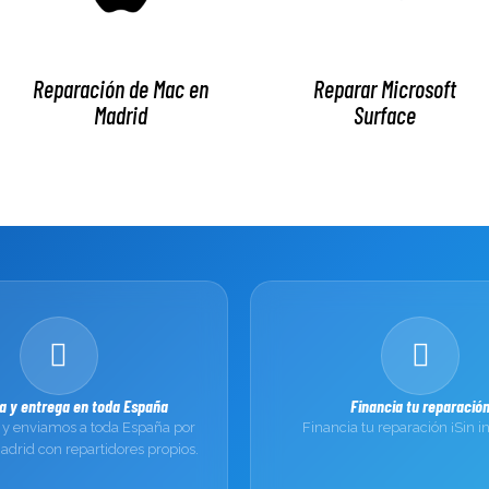
Reparación de Mac en
Reparar Microsoft
Madrid
Surface
a y entrega en toda España
Financia tu reparació
y enviamos a toda España por
Financia tu reparación ¡Sin i
drid con repartidores propios.