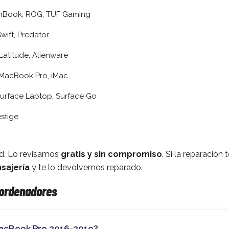
nBook, ROG, TUF Gaming
Swift, Predator
 Latitude, Alienware
 MacBook Pro, iMac
Surface Laptop, Surface Go
estige
id. Lo revisamos
gratis y sin compromiso
. Si la reparación
sajería
y te lo devolvemos reparado.
 ordenadores
MacBook Pro 2016-2019?