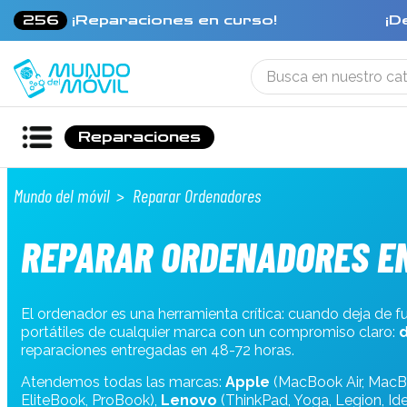
256
¡Reparaciones en curso!
¡D
Reparaciones
Mundo del móvil
Reparar Ordenadores
REPARAR ORDENADORES EN
El ordenador es una herramienta crítica: cuando deja de fun
portátiles de cualquier marca con un compromiso claro:
d
reparaciones entregadas en 48-72 horas.
Atendemos todas las marcas:
Apple
(MacBook Air, MacBo
EliteBook, ProBook),
Lenovo
(ThinkPad, Yoga, Legion, Id