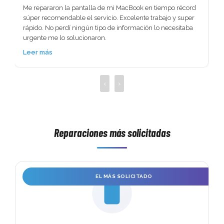
Chasis completo (con cristal Trasero y
349,00 €
?
Me repararon la pantalla de mi MacBook en tiempo récord 
marcos)
súper recomendable el servicio. Excelente trabajo y super 
rápido. No perdí ningún tipo de información lo necesitaba 
259,00 €
Reparar IC Audio Fallo Sonido Placa Base
urgente me lo solucionaron.
Leer más
259,00 €
?
Reparar IC de carga Fallo no carga
Reparar IC Backlight Fallo No imagen / Placa
259,00 €
‹
›
base
259,00 €
Reparar IC Tactil no funciona / Placa base
Reparar baseband fallo cobertura / Placa
Reparaciones más solicitadas
259,00 €
Base
 
249,00 €
Placa Base - Wifi y Bluethooth
EL MÁS SOLICITADO