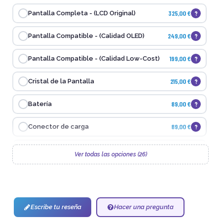
325,00 €
?
Pantalla Completa - (LCD Original)
249,00 €
?
Pantalla Compatible - (Calidad OLED)
199,00 €
?
Pantalla Compatible - (Calidad Low-Cost)
215,00 €
?
Cristal de la Pantalla
89,00 €
?
Batería
89,00 €
?
Conector de carga
149,00 €
?
Cristal Trasero o Tapa Trasera
Ver todas las opciones (26)
119,00 €
?
Cámara Frontal
65,00 €
?
Cristal cámara trasera
Escribe tu reseña
Hacer una pregunta
89,00 €
?
Altavoz inferior