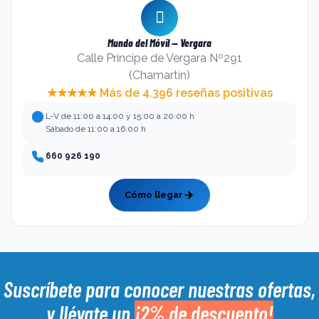
Servicios de Reparación Más Solicitados
Problemas
Mundo del Móvil — Vergara
Servicio
Beneficios
Calle Príncipe de Vergara Nº291
Típicos
(Chamartín)
Restaura
Grietas, píxeles
★★★★★ Más de 4.396 reseñas positivas
Reemplazo
nitidez y
muertos, fallas
de Pantalla
L-V de 11:00 a 14:00 y 15:00 a 20:00 h
funcionalidad
táctiles
Sábado de 11:00 a 16:00 h
Mejora
Carga rápida,
660 926 190
Sustitución
autonomía y
apagados
de Batería
rendimiento
inesperados
Cómo llegar
Enfoque
Recupera
Reparación
defectuoso,
calidad de
de Cámara
manchas en
imagen
fotos
Suscríbete para conocer nuestras ofertas,
Solución
Asegura
Puerto dañado,
y llévate un
¡2% de descuento!
de