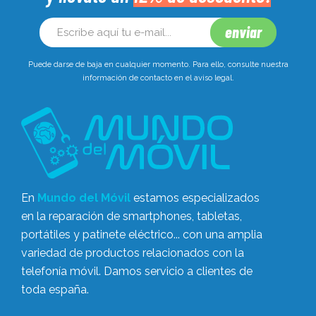
carga
fallas de
Problemas
confiable
reconocimiento
de Carga
Restauración de Pantalla: Nitidez y Funcionalidad
Puede darse de baja en cualquier momento. Para ello, consulte nuestra
información de contacto en el aviso legal.
Recuperadas
Una de las intervenciones más frecuentes que
realizamos es el
reemplazo de pantalla
del iPhone
16. Este componente es fundamental para tu
experiencia de usuario, y cualquier daño puede
afectar significativamente el uso del dispositivo. Ya
En
Mundo del Móvil
estamos especializados
sea por un accidente o por desgaste natural, una
en la reparación de smartphones, tabletas,
pantalla dañada puede resultar frustrante y
portátiles y patinete eléctrico... con una amplia
potencialmente peligrosa.
variedad de productos relacionados con la
telefonía móvil. Damos servicio a clientes de
Nuestro proceso de reemplazo es meticuloso y
toda españa.
eficiente. Utilizamos componentes de la más alta
calidad, idénticos a los originales de Apple, para