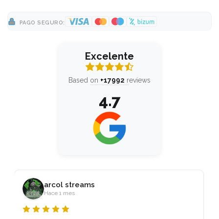
149,00 €
?
Cámara Trasera
PAGO SEGURO:
89,00 €
?
Altavoz superior (auricular)
Excelente
89,00 €
?
Micrófono
Based on
+17992
reviews
149,00 €
?
FaceID
4.7
79,00 €
?
Botón de encendido
149,00 €
?
Carga inalambrica/NFC
149,00 €
?
Cobertura
50,00 €
?
Software
arcol streams
Hace 1 mes
149,00 €
?
Sensor de proximidad