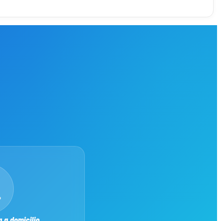
. Cada intervención incluye:
s.
.
u iPhone 16.
 a domicilio