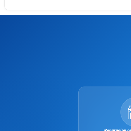
¿Qué incluye nuestro servicio de cambio de batería iPho
Nuestro servicio de
sustitución de batería iPhone 16
Diagnóstico previo gratuito:
Analizamos el estado re
Batería de alta calidad:
Utilizamos baterías con cert
Técnicos especializados:
Nuestro equipo cuenta con
Reparación en el mismo día:
En la mayoría de los ca
Garantía por escrito:
Todos nuestros servicios incluye
Sin pérdida de datos:
El proceso de cambio de bater
Proceso de cambio de batería iPhone 16 paso a paso
En Mundo del Móvil seguimos un protocolo de reparació
Recepción del dispositivo y diagnóstico inicial.
Apertura segura del iPhone 16 con herramientas de pre
Extracción de la batería original deteriorada.
Reparación en