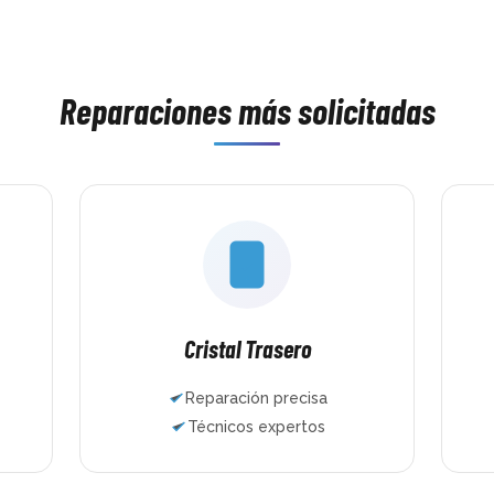
asis 
minutos lo tenía como nuevo. Trato 
había hech
parte 
excelente, rapidez brutal y un trabajo 
nunca. Y lo
bían pasado 
impecable. 100% recomendados.
famoso drif
como 
que jugar y
ias!!
Reparaciones más solicitadas
Mundo del 
muchas esp
encantado. 
maravilla,
honestos, te
cobran de 
HDMI, le hi
mantenimie
pusieron jo
dos mandos 
En muy poco
funcionand
Cristal Trasero
años repara
ordenadores
Reparación precisa
la experienc
Técnicos expertos
confianza q
Si necesitái
para repara