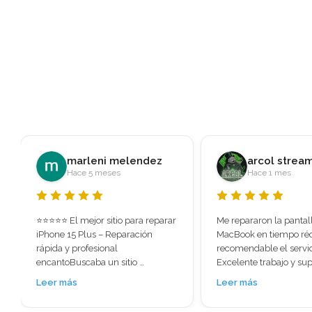
arcol streams
Javier RS
Hace 1 mes
Hace 2 meses
Me repararon la pantalla de mi 
Fui recomendado a esta
MacBook en tiempo récord súper 
al ver las reseñas me s
recomendable el servicio. 
la gran cantidad de val
Excelente trabajo y super rápido. 
positivas que tenía. Per
No perdí ningún tipo de 
para menos, hoy llevé e
Leer más
Leer más
información lo necesitaba 
pensando prácticament
urgente me lo solucionaron.
tenía solución: pantalla