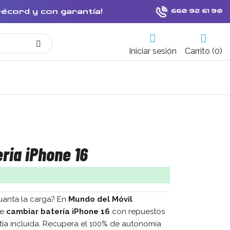
récord y con garantía!
660 92 61 90
Iniciar sesión
Carrito (0)
ria iPhone 16
uanta la carga? En
Mundo del Móvil
de
cambiar batería iPhone 16
con repuestos
ntía incluida. Recupera el 100% de autonomía