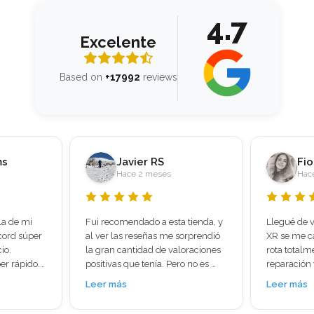
4.7
Excelente
Based on
+17992
reviews
Fiorella Vasquez Ventura
Di
Hace 2 meses
Hac
 tienda, y 
Llegué de viaje a Madrid y mi iPhone 
Os cuento m
orprendió 
XR se me cayó y quedé con la pantalla 
sirve a alg
oraciones 
rota totalmente , busqué una tienda de 
con proble
o no es 
reparación ya que estaba preocupada 
la pantalla 
l móvil 
porque tenía muchas cosas 
cogía señal
Leer más
Leer más
e que no 
importantes hasta mis boletos de viaje 
para tirar.
 
, llegué a mundo del móvil y en 30 
y ruidosa, 