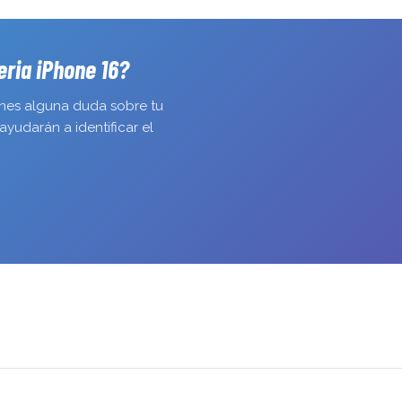
consola en 
Me han gan
eria iPhone 16?
enes alguna duda sobre tu
ayudarán a identificar el