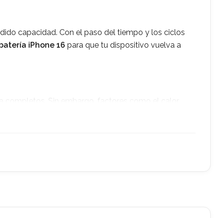
dido capacidad. Con el paso del tiempo y los ciclos
batería iPhone 16
para que tu dispositivo vuelva a
ga completos. Sin embargo, factores como el calor
abituales que indican que necesitas
cambiar la batería