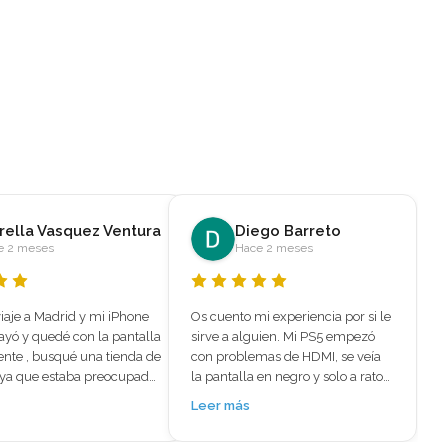
ego Barreto
marleni melendez
e 2 meses
Hace 5 meses
i experiencia por si le 
⭐⭐⭐⭐⭐ El mejor sitio para reparar 
uien. Mi PS5 empezó 
iPhone 15 Plus – Reparación 
mas de HDMI, se veía 
rápida y profesional 
en negro y solo a ratos 
encantoBuscaba un sitio 
, pensaba que la tenía 
especializado en reparación de 
Leer más
 Aparte iba muy caliente 
iPhone en Madrid y encontré 
se notaba que no le 
Mundo del Móvil fui por las 