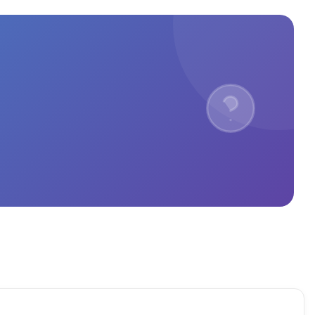
Madrid, id sin miedo. 
iPhone.Si buscas un sitio serio 
ado como cliente
para reparar iPhone en Madrid, 
reparación rápida de iPhone o 
especialistas en iPhone, 
recomiendo Mundo del Móvil al 
100%. Calidad, rapidez y 
profesionales expertos en 
reparación de Apple.El mejor 
servicio de reparación de iPhone 
cerca de mí, volveré siempre.