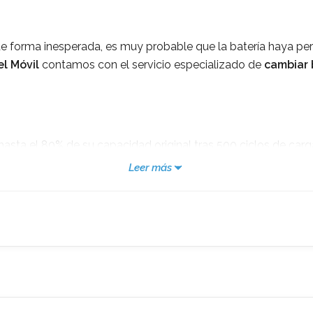
e forma inesperada, es muy probable que la batería haya per
l Móvil
contamos con el servicio especializado de
cambiar 
hasta el 80% de su capacidad original tras 500 ciclos de car
o pueden acelerar su deterioro. Estos son los síntomas más h
Leer más
a carga completa.
egular.
ottling) para proteger la batería.
ajustes de iOS.