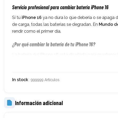
Servicio profesional para cambiar batería iPhone 16
Si tu
iPhone 16
ya no dura lo que debería o se apaga d
de carga, todas las baterías se degradan. En
Mundo de
rendir como el primer día.
¿Por qué cambiar la batería de tu iPhone 16?
La batería del iPhone 16 está diseñada para mantener 
excesivo, la carga nocturna continua o el uso intensiv
iPhone 16
:
El teléfono no dura más de unas pocas horas con un
In stock
999999 Artículos
El porcentaje de batería baja de golpe o de forma irr
El iPhone 16 se apaga solo aunque quede batería.
Información adicional
El sistema activa el modo de rendimiento reducido (thr
El estado de la batería muestra menos del 80% en los 