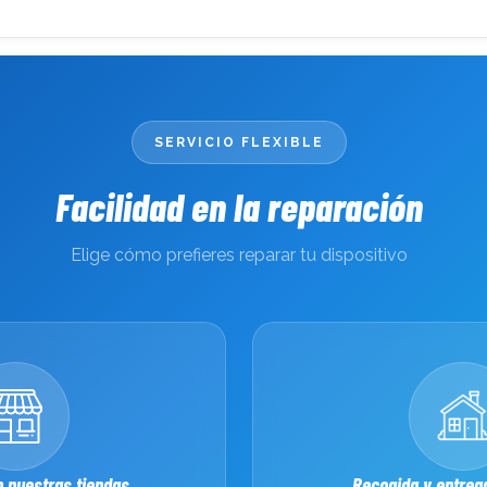
ne 16?
está pensado para ofrecerte la máxima calidad y tranquilidad
al de tu batería antes de comenzar el proceso.
ificación compatible con iOS, con capacidad y voltaje originale
SERVICIO FLEXIBLE
 formación y experiencia en reparación de dispositivos Apple
Facilidad en la reparación
sos, el cambio de batería se realiza en menos de 60 minutos.
n garantía para tu total tranquilidad.
Elige cómo prefieres reparar tu dispositivo
ía no afecta en ningún caso a la información almacenada en t
n riguroso para garantizar los mejores resultados:
cisión certificadas.
 nuestras tiendas
Recogida y entrega