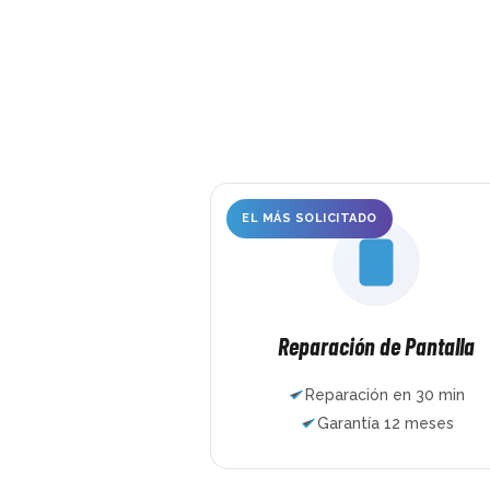
completamente rota, ch
doblado, abierto por la 
trasera… ni siquiera ha
tres horas y ya estaba 
nuevo. Muchísimas grac
EL MÁS SOLICITADO
Reparación de Pantalla
Reparación en 30 min
Garantía 12 meses