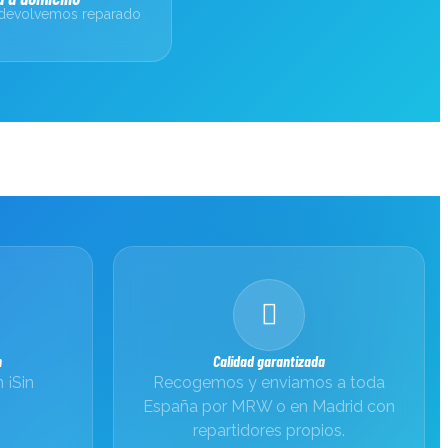
 devolvemos reparado
positivo.
modos, siempre recomendamos hacer una copia de
n
Calidad garantizada
 ¡Sin
Recogemos y enviamos a toda
España por MRW o en Madrid con
 y volverá a funcionar a plena potencia.
repartidores propios.