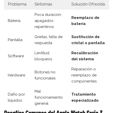
Problema
Síntomas
Solución Ofrecida
Poca duración,
Reemplazo de
Batería
apagados
batería
repentinos
Grietas, falta de
Sustitución de
Pantalla
respuesta
cristal o pantalla
Lentitud,
Recalibración
Software
bloqueos
del sistema
Reparación o
Botones no
Hardware
reemplazo de
funcionales
componentes
Mal
Daño por
Tratamiento
funcionamiento
líquidos
especializado
general
Desafíos Comunes del Apple Watch Serie 3