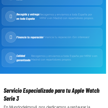
Recogida y entrega
Recogemos y enviamos a toda España por
en toda España
MRW o en Madrid con repartidores propios.
Financia tu reparación
Financia tu reparación ¡Sin intereses!
Calidad
Recogemos y enviamos a toda España por MRW o en
garantizada
Madrid con repartidores propios.
Servicio Especializado para tu Apple Watch
Serie 3
En Mundodelmovil, nos dedicamos a restaurar la