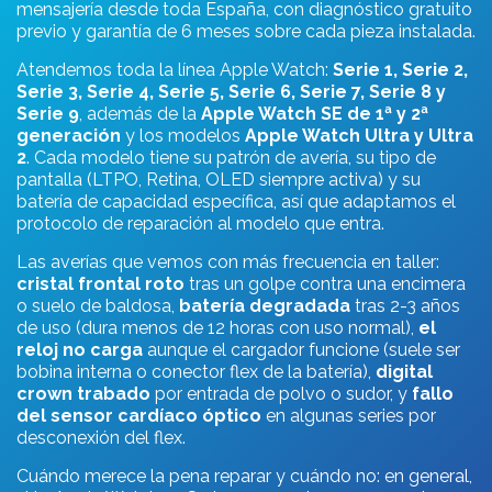
mensajería desde toda España, con diagnóstico gratuito
previo y garantía de 6 meses sobre cada pieza instalada.
Atendemos toda la línea Apple Watch:
Serie 1, Serie 2,
Serie 3, Serie 4, Serie 5, Serie 6, Serie 7, Serie 8 y
Serie 9
, además de la
Apple Watch SE de 1ª y 2ª
generación
y los modelos
Apple Watch Ultra y Ultra
2
. Cada modelo tiene su patrón de avería, su tipo de
pantalla (LTPO, Retina, OLED siempre activa) y su
batería de capacidad específica, así que adaptamos el
protocolo de reparación al modelo que entra.
Las averías que vemos con más frecuencia en taller:
cristal frontal roto
tras un golpe contra una encimera
o suelo de baldosa,
batería degradada
tras 2-3 años
de uso (dura menos de 12 horas con uso normal),
el
reloj no carga
aunque el cargador funcione (suele ser
bobina interna o conector flex de la batería),
digital
crown trabado
por entrada de polvo o sudor, y
fallo
del sensor cardíaco óptico
en algunas series por
desconexión del flex.
Cuándo merece la pena reparar y cuándo no: en general,