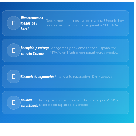
¡Reparamos en
Reparamos tu dispositivo de manera Urgente hoy
menos de 1
mismo, sin cita previa, con garantía SELLADA.
hora!
Recogida y entrega
Recogemos y enviamos a toda España por
en toda España
MRW o en Madrid con repartidores propios.
Financia tu reparación
Financia tu reparación ¡Sin intereses!
Calidad
Recogemos y enviamos a toda España por MRW o en
garantizada
Madrid con repartidores propios.