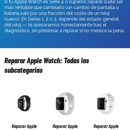
si tu Apple Watch es Serie 4 o superior, reparar suele ser
más rentable que cambiarlo (un cambio de pantalla o
batería sale por una fracción del coste de un reloj
nuevo). En Series 1, 2 o 3, depende del estado general
del reloj — te asesoramos honestamente tras el
diagnóstico, sin presionar a reparar si no merece la pena.
Reparar Apple Watch: Todas las
subcategorias
Reparar Apple
Reparar Apple
Reparar Apple