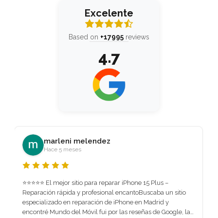
Excelente
Based on
+17995
reviews
4.7
arcol streams
Hace 1 mes
Me repararon la pantalla de mi MacBook en tiempo récord 
súper recomendable el servicio. Excelente trabajo y super 
rápido. No perdí ningún tipo de información lo necesitaba 
urgente me lo solucionaron.