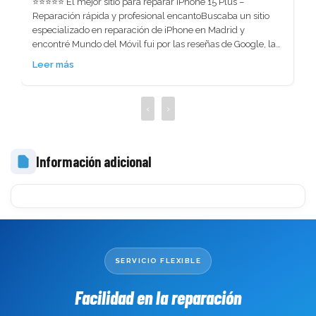
Me repararon la pantalla de mi MacBook en tiempo récord 
súper recomendable el servicio. Excelente trabajo y super 
rápido. No perdí ningún tipo de información lo necesitaba 
urgente me lo solucionaron.
Leer más
‹
›
Información adicional
 
SERVICIO FLEXIBLE
Facilidad en la reparación