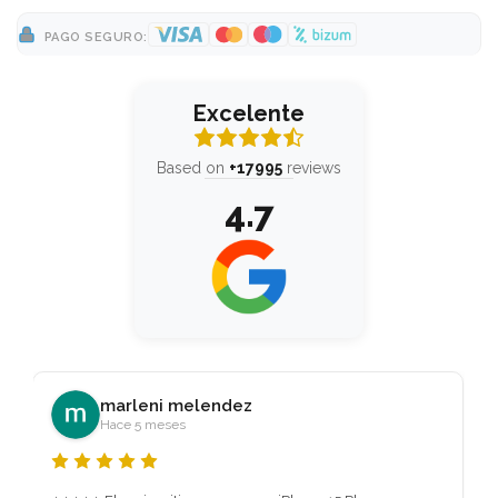
PAGO SEGURO:
Excelente
Based on
+17995
reviews
4.7
arcol streams
Hace 1 mes