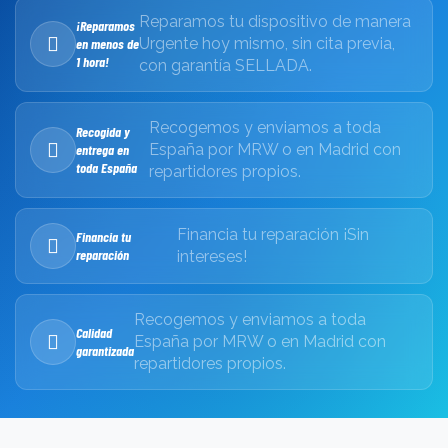
Reparamos tu dispositivo de manera
¡Reparamos
Urgente hoy mismo, sin cita previa,
en menos de
1 hora!
con garantía SELLADA.
Recogemos y enviamos a toda
Recogida y
España por MRW o en Madrid con
entrega en
toda España
repartidores propios.
Financia tu reparación ¡Sin
Financia tu
reparación
intereses!
Recogemos y enviamos a toda
Calidad
España por MRW o en Madrid con
garantizada
repartidores propios.