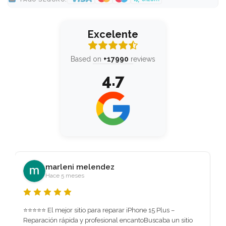
Excelente
Based on
+17990
reviews
4.7
arcol streams
Hace 1 mes
Me repararon la pantalla de mi MacBook en tiempo récord 
súper recomendable el servicio. Excelente trabajo y super 