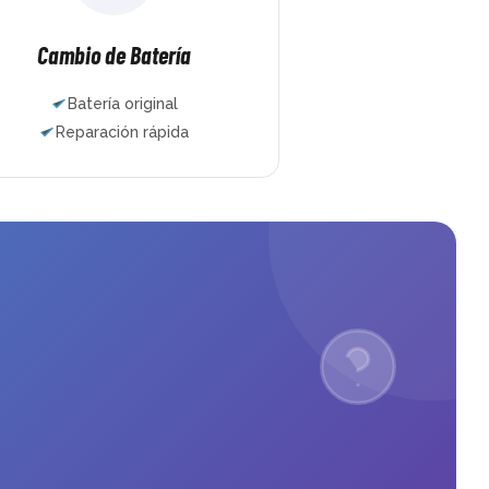
para quitar el drift. 
increíble.El resultado fue 
 tiempo lo tenía todo 
perfecto, la reparación del cristal 
o. Llevan muchos 
trasero del iPhone 15 Plus quedó 
Cambio de Batería
ndo móviles, 
como nuevo, con acabado 
 y consolas y se nota 
original. Sin duda son 
Batería original
ia. Es de esos sitios de 
especialistas en reparación de 
Reparación rápida
ue cuesta encontrar. 
iPhone, cambio de tapa trasera 
s un servicio técnico 
iPhone, reparar cristal trasero 
r la PS5 o cualquier 
iPhone y reparación express de 
Madrid, id sin miedo. 
iPhone.Si buscas un sitio serio 
ado como cliente
para reparar iPhone en Madrid, 
reparación rápida de iPhone o 
especialistas en iPhone, 
recomiendo Mundo del Móvil al 
100%. Calidad, rapidez y 
profesionales expertos en 
reparación de Apple.El mejor 
servicio de reparación de iPhone 
cerca de mí, volveré siempre.