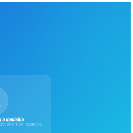
 a domicilio
 devolvemos reparado