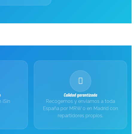
n
Calidad garantizada
 ¡Sin
Recogemos y enviamos a toda
España por MRW o en Madrid con
repartidores propios.