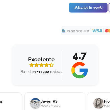
Escribe tu reseña
Cristal cámara trase
PAGO SEGURO:
4.7
Excelente
Based on
+17992
reviews
Fiorella Vasquez Ventura
Di
Hace 2 meses
Hac