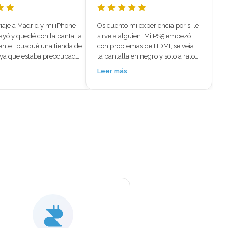
i experiencia por si le 
⭐⭐⭐⭐⭐ El mejor sitio para reparar 
uien. Mi PS5 empezó 
iPhone 15 Plus – Reparación 
mas de HDMI, se veía 
rápida y profesional 
en negro y solo a ratos 
encantoBuscaba un sitio 
, pensaba que la tenía 
especializado en reparación de 
Leer más
 Aparte iba muy caliente 
iPhone en Madrid y encontré 
se notaba que no le 
Mundo del Móvil fui por las 
o mantenimiento 
reseñas de Google, la verdad 
s mandos con el 
acerté en mi deciion, Mi iPhone 15 
t, moviéndose solos, 
Plus tenía la tapa trasera con un 
a era imposible. Fui a 
hueco, el cristal trasero estaba 
Móvil en Colomer 3 sin 
destrozado, como se ve en la foto 
eranzas y salí 
se me cayó de la motoLlamé para 
Te atienden de 
pedir cita y son verdaderos 
 muy amables y 
profesionales en reparar iPhone 
 explican todo y no te 
15 Plus, porque cuando llegué ya 
más. Me repararon el 
tenían todo listo para el cambio 
cieron limpieza y 
de tapa trasera de iPhone. En solo 
nto por dentro y me 
2 horas hicieron la reparación 
ysticks nuevos en los 
completa del iPhone, algo 