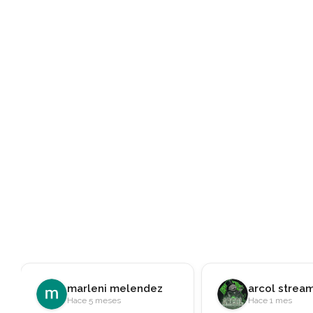
arcol streams
Javier RS
Hace 1 mes
Hace 2 meses