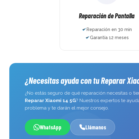
Reparación de Pantalla
Reparación en 30 min
Garantía 12 meses
¿Necesitas ayuda con tu Reparar Xia
¿No estás seguro de qué reparación necesitas o ti
Reparar Xiaomi 14 5G
? Nuestros expertos te ayudar
problema y te darán el mejor consejo.
WhatsApp
Llámanos