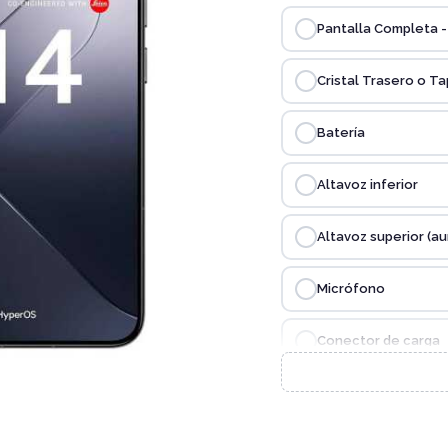
Pantalla Completa - 
Cristal Trasero o T
Batería
Altavoz inferior
Altavoz superior (au
Micrófono
Conector de carga
Cámara Trasera
Cámara Frontal