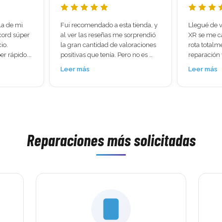
 tienda, y 
Llegué de viaje a Madrid y mi iPhone 
Os cuento m
orprendió 
XR se me cayó y quedé con la pantalla 
sirve a alg
oraciones 
rota totalmente , busqué una tienda de 
con proble
o no es 
reparación ya que estaba preocupada 
la pantalla 
l móvil 
porque tenía muchas cosas 
cogía señal
Leer más
Leer más
e que no 
importantes hasta mis boletos de viaje 
para tirar.
 
, llegué a mundo del móvil y en 30 
y ruidosa, 
asis 
minutos lo tenía como nuevo. Trato 
había hech
parte 
excelente, rapidez brutal y un trabajo 
nunca. Y lo
bían pasado 
impecable. 100% recomendados.
famoso drif
como 
que jugar y
ias!!
Reparaciones más solicitadas
Mundo del 
muchas esp
encantado. 
maravilla,
honestos, te
cobran de 
HDMI, le hi
mantenimie
pusieron jo