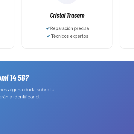
dos mandos 
En muy poco
funcionand
Cristal Trasero
años repara
ordenadores
Reparación precisa
la experienc
Técnicos expertos
confianza q
Si necesitái
para repara
consola en 
Me han gan
omi 14 5G?
enes alguna duda sobre tu
án a identificar el