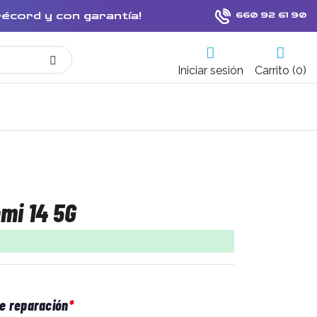
récord y con garantía!
660 92 61 90
Iniciar sesión
Carrito (0)
mi 14 5G
de reparación