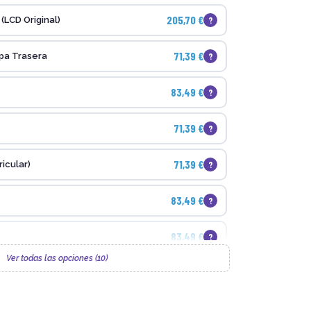
205,70 €
?
(LCD Original)
71,39 €
?
apa Trasera
83,49 €
?
71,39 €
?
71,39 €
?
ricular)
83,49 €
?
83,49 €
?
Ver todas las opciones (10)
119,79 €
?
95,59 €
?