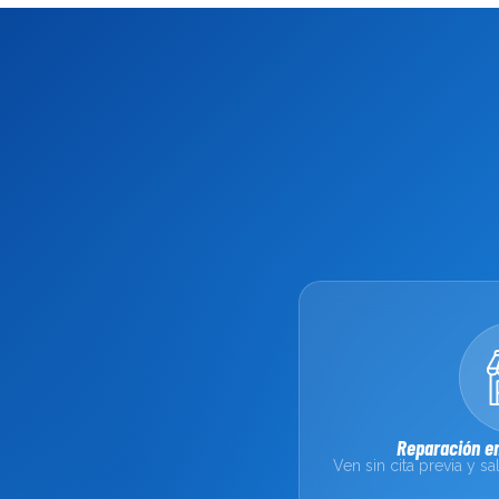
Reparación en
Ven sin cita previa y 