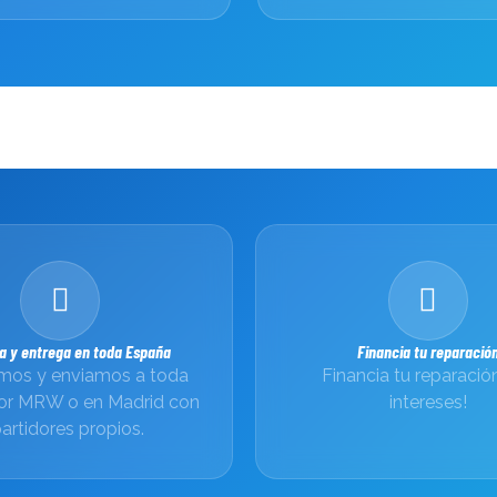
a y entrega en toda España
Financia tu reparació
os y enviamos a toda
Financia tu reparación
or MRW o en Madrid con
intereses!
artidores propios.