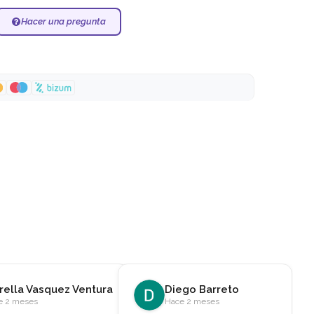
Hacer una pregunta
71,39 €
?
ra
ego Barreto
marleni melendez
e 2 meses
Hace 5 meses