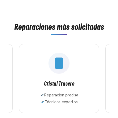
asis 
minutos lo tenía como nuevo. Trato 
había hech
parte 
excelente, rapidez brutal y un trabajo 
nunca. Y lo
bían pasado 
impecable. 100% recomendados.
famoso drif
como 
que jugar y
ias!!
Reparaciones más solicitadas
Mundo del 
muchas esp
encantado. 
maravilla,
honestos, te
cobran de 
HDMI, le hi
mantenimie
pusieron jo
dos mandos 
En muy poco
funcionand
Cristal Trasero
años repara
ordenadores
Reparación precisa
la experienc
Técnicos expertos
confianza q
Si necesitái
para repara