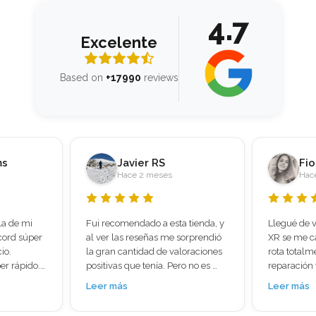
4.7
Excelente
Based on
+17990
reviews
Fiorella Vasquez Ventura
Di
Hace 2 meses
Hac
 tienda, y 
Llegué de viaje a Madrid y mi iPhone 
Os cuento m
orprendió 
XR se me cayó y quedé con la pantalla 
sirve a alg
oraciones 
rota totalmente , busqué una tienda de 
con proble
o no es 
reparación ya que estaba preocupada 
la pantalla 
l móvil 
porque tenía muchas cosas 
cogía señal
Leer más
Leer más
e que no 
importantes hasta mis boletos de viaje 
para tirar.
 
, llegué a mundo del móvil y en 30 
y ruidosa, 