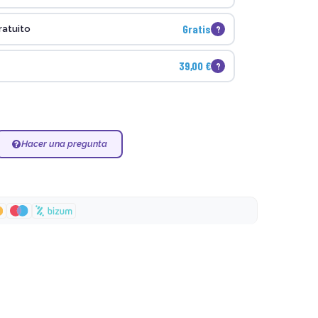
Gratis
?
ratuito
39,00 €
?
Hacer una pregunta