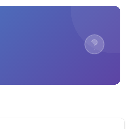
Madrid, id sin miedo. 
iPhone.Si buscas un sitio serio 
ado como cliente
para reparar iPhone en Madrid, 
reparación rápida de iPhone o 
especialistas en iPhone, 
recomiendo Mundo del Móvil al 
100%. Calidad, rapidez y 
profesionales expertos en 
reparación de Apple.El mejor 
servicio de reparación de iPhone 
cerca de mí, volveré siempre.