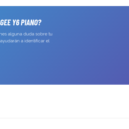
consola en 
Me han gan
OGEE Y6 PIANO?
enes alguna duda sobre tu
ayudarán a identificar el