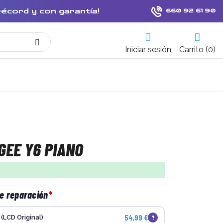
récord y con garantía!
660 92 61 90
Iniciar sesión
Carrito (0)
GEE Y6 PIANO
de reparación
54,99 €
?
(LCD Original)