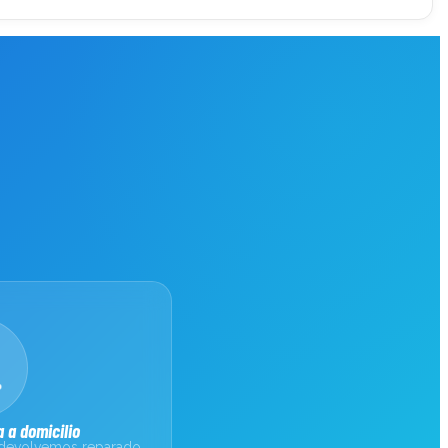
 a domicilio
 devolvemos reparado