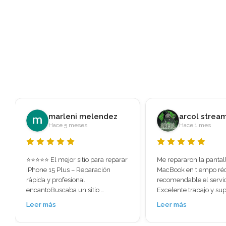
arcol streams
Javier RS
Hace 1 mes
Hace 2 meses
Me repararon la pantalla de mi 
Fui recomendado a esta
MacBook en tiempo récord súper 
al ver las reseñas me s
recomendable el servicio. 
la gran cantidad de val
Excelente trabajo y super rápido. 
positivas que tenía. Per
No perdí ningún tipo de 
para menos, hoy llevé e
Leer más
Leer más
información lo necesitaba 
pensando prácticament
urgente me lo solucionaron.
tenía solución: pantalla