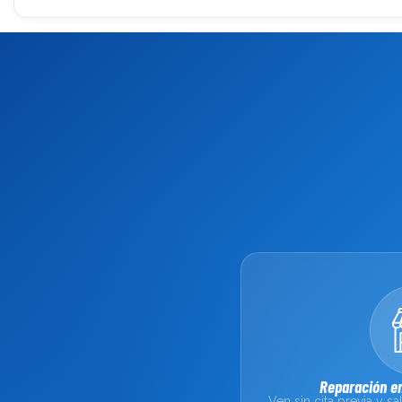
Reparación en
Ven sin cita previa y 