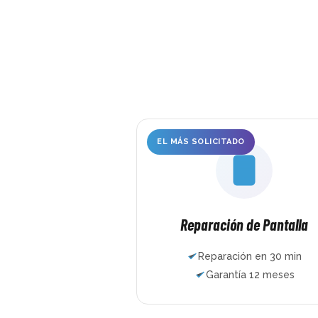
completamente rota, ch
doblado, abierto por la 
trasera… ni siquiera ha
tres horas y ya estaba 
nuevo. Muchísimas grac
EL MÁS SOLICITADO
Reparación de Pantalla
Reparación en 30 min
Garantía 12 meses