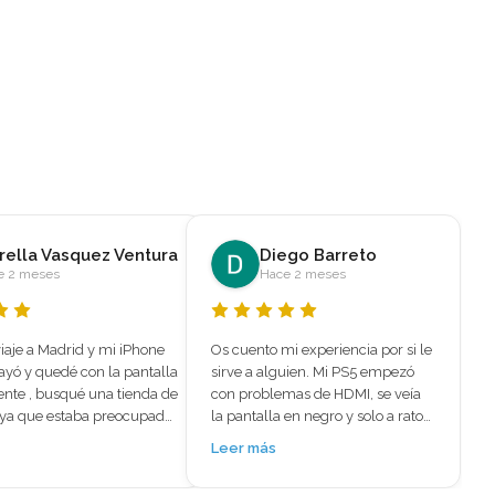
ego Barreto
marleni melendez
e 2 meses
Hace 5 meses
i experiencia por si le 
⭐⭐⭐⭐⭐ El mejor sitio para reparar 
uien. Mi PS5 empezó 
iPhone 15 Plus – Reparación 
mas de HDMI, se veía 
rápida y profesional 
en negro y solo a ratos 
encantoBuscaba un sitio 
, pensaba que la tenía 
especializado en reparación de 
Leer más
 Aparte iba muy caliente 
iPhone en Madrid y encontré 
se notaba que no le 
Mundo del Móvil fui por las 