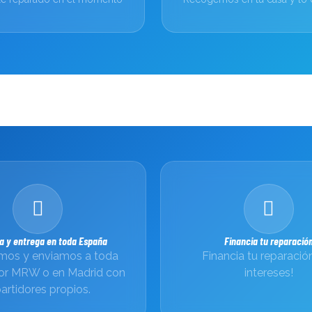
a y entrega en toda España
Financia tu reparació
os y enviamos a toda
Financia tu reparación
or MRW o en Madrid con
intereses!
artidores propios.