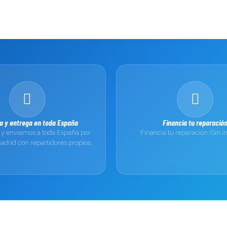
a y entrega en toda España
Financia tu reparació
y enviamos a toda España por
Financia tu reparación ¡Sin i
drid con repartidores propios.