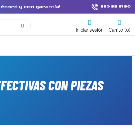
récord y con garantía!
660 92 61 90
Iniciar sesión
Carrito (0)
EFECTIVAS CON PIEZAS