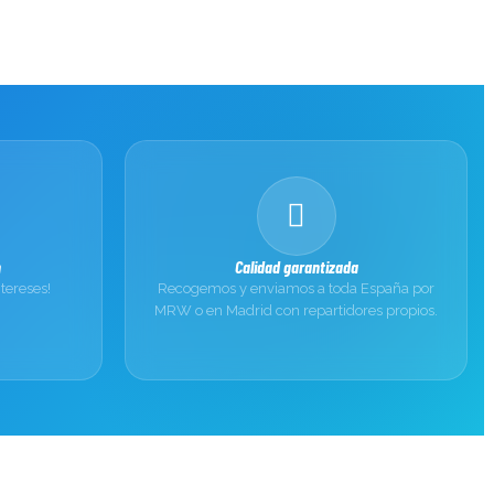
n
Calidad garantizada
ntereses!
Recogemos y enviamos a toda España por
MRW o en Madrid con repartidores propios.