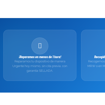
¡Reparamos en menos de 1 hora!
Recogid
Reparamos tu dispositivo de manera
Recogemos 
Urgente hoy mismo, sin cita previa, con
MRW o en Ma
garantía SELLADA.