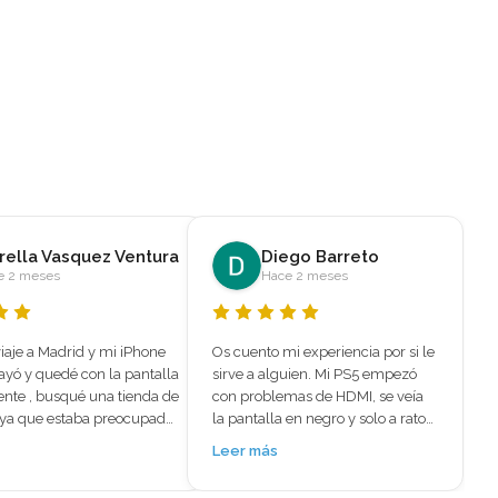
ego Barreto
marleni melendez
e 2 meses
Hace 5 meses
i experiencia por si le 
⭐⭐⭐⭐⭐ El mejor sitio para reparar 
uien. Mi PS5 empezó 
iPhone 15 Plus – Reparación 
mas de HDMI, se veía 
rápida y profesional 
en negro y solo a ratos 
encantoBuscaba un sitio 
, pensaba que la tenía 
especializado en reparación de 
Leer más
 Aparte iba muy caliente 
iPhone en Madrid y encontré 
se notaba que no le 
Mundo del Móvil fui por las 