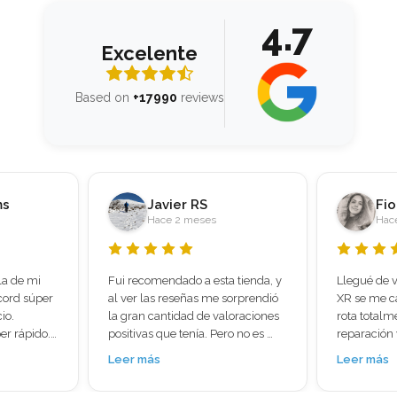
4.7
Excelente
Based on
+17990
reviews
Fiorella Vasquez Ventura
Di
Hace 2 meses
Hac
 tienda, y 
Llegué de viaje a Madrid y mi iPhone 
Os cuento m
orprendió 
XR se me cayó y quedé con la pantalla 
sirve a alg
oraciones 
rota totalmente , busqué una tienda de 
con proble
o no es 
reparación ya que estaba preocupada 
la pantalla 
l móvil 
porque tenía muchas cosas 
cogía señal
Leer más
Leer más
e que no 
importantes hasta mis boletos de viaje 
para tirar.
 
, llegué a mundo del móvil y en 30 
y ruidosa, 