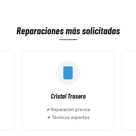
asis 
minutos lo tenía como nuevo. Trato 
había hech
parte 
excelente, rapidez brutal y un trabajo 
nunca. Y lo
bían pasado 
impecable. 100% recomendados.
famoso drif
como 
que jugar y
ias!!
Reparaciones más solicitadas
Mundo del 
muchas esp
encantado. 
maravilla,
honestos, te
cobran de 
HDMI, le hi
mantenimie
pusieron jo
dos mandos 
En muy poco
funcionand
Cristal Trasero
años repara
ordenadores
Reparación precisa
la experienc
Técnicos expertos
confianza q
Si necesitái
para repara