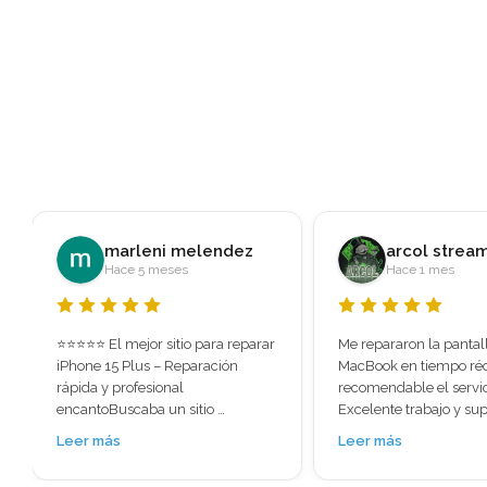
arcol streams
Javier RS
Hace 1 mes
Hace 2 meses
Me repararon la pantalla de mi 
Fui recomendado a esta
MacBook en tiempo récord súper 
al ver las reseñas me s
recomendable el servicio. 
la gran cantidad de val
Excelente trabajo y super rápido. 
positivas que tenía. Per
No perdí ningún tipo de 
para menos, hoy llevé e
Leer más
Leer más
información lo necesitaba 
pensando prácticament
urgente me lo solucionaron.
tenía solución: pantalla