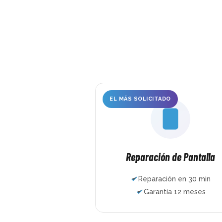
completamente rota, ch
doblado, abierto por la 
trasera… ni siquiera ha
tres horas y ya estaba 
nuevo. Muchísimas grac
EL MÁS SOLICITADO
Reparación de Pantalla
Reparación en 30 min
Garantía 12 meses