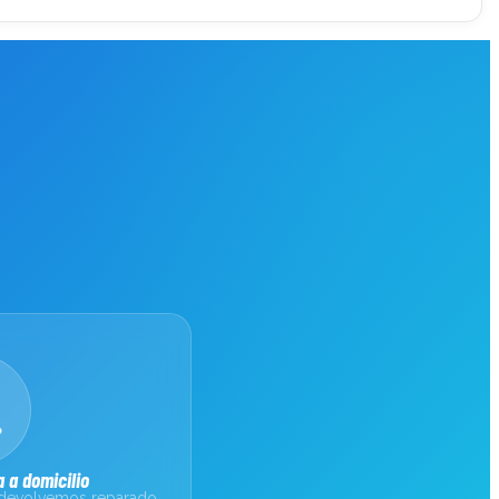
 a domicilio
 devolvemos reparado