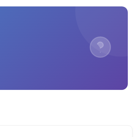
Madrid, id sin miedo. 
iPhone.Si buscas un sitio serio 
ado como cliente
para reparar iPhone en Madrid, 
reparación rápida de iPhone o 
especialistas en iPhone, 
recomiendo Mundo del Móvil al 
100%. Calidad, rapidez y 
profesionales expertos en 
reparación de Apple.El mejor 
servicio de reparación de iPhone 
cerca de mí, volveré siempre.