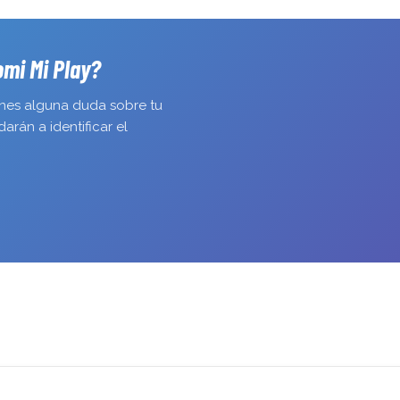
consola en 
Me han gan
omi Mi Play?
enes alguna duda sobre tu
arán a identificar el