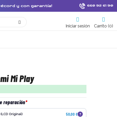
récord y con garantía!
660 92 61 90
Iniciar sesión
Carrito (0)
mi Mi Play
de reparación
50,00 €
?
(LCD Original)