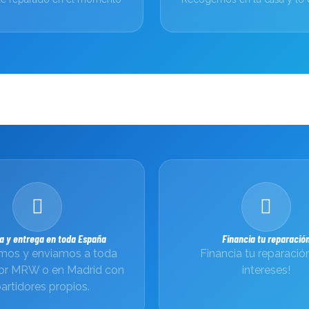
a y entrega en toda España
Financia tu reparació
os y enviamos a toda
Financia tu reparación
or MRW o en Madrid con
intereses!
artidores propios.