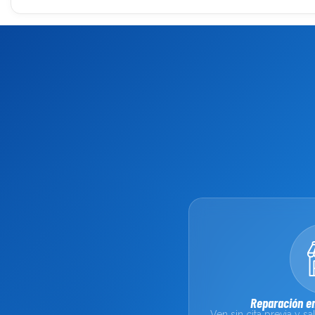
Reparación en
Ven sin cita previa y 