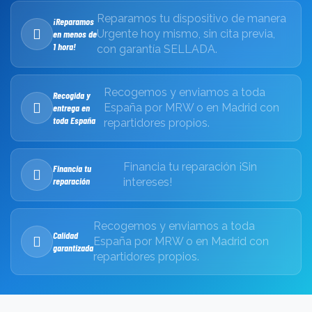
Reparamos tu dispositivo de manera
¡Reparamos
Urgente hoy mismo, sin cita previa,
en menos de
1 hora!
con garantía SELLADA.
Recogemos y enviamos a toda
Recogida y
España por MRW o en Madrid con
entrega en
toda España
repartidores propios.
Financia tu reparación ¡Sin
Financia tu
reparación
intereses!
Recogemos y enviamos a toda
Calidad
España por MRW o en Madrid con
garantizada
repartidores propios.