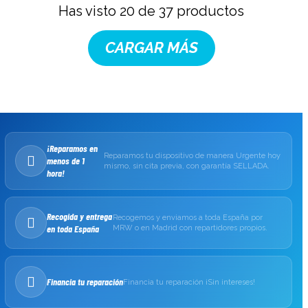
Has visto 20 de 37 productos
CARGAR MÁS
¡Reparamos en
Reparamos tu dispositivo de manera Urgente hoy
menos de 1
mismo, sin cita previa, con garantía SELLADA.
hora!
Recogida y entrega
Recogemos y enviamos a toda España por
en toda España
MRW o en Madrid con repartidores propios.
Financia tu reparación
Financia tu reparación ¡Sin intereses!