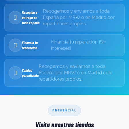
Recogemos y enviamos a toda
Recogida y
España por MRW o en Madrid con
entrega en
toda España
repartidores propios.
Financia tu reparación ¡Sin
Financia tu
reparación
intereses!
Recogemos y enviamos a toda
Calidad
España por MRW o en Madrid con
garantizada
repartidores propios.
PRESENCIAL
Visita nuestras tiendas