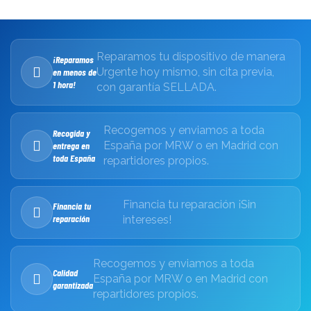
Reparamos tu dispositivo de manera
¡Reparamos
Urgente hoy mismo, sin cita previa,
en menos de
1 hora!
con garantía SELLADA.
Recogemos y enviamos a toda
Recogida y
España por MRW o en Madrid con
entrega en
toda España
repartidores propios.
Financia tu reparación ¡Sin
Financia tu
reparación
intereses!
Recogemos y enviamos a toda
Calidad
España por MRW o en Madrid con
garantizada
repartidores propios.