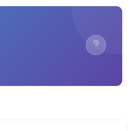
Madrid, id sin miedo. 
iPhone.Si buscas un sitio serio 
ado como cliente
para reparar iPhone en Madrid, 
reparación rápida de iPhone o 
especialistas en iPhone, 
recomiendo Mundo del Móvil al 
100%. Calidad, rapidez y 
profesionales expertos en 
reparación de Apple.El mejor 
servicio de reparación de iPhone 
cerca de mí, volveré siempre.