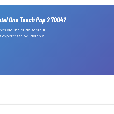
consola en 
Me han gan
atel One Touch Pop 2 7004?
enes alguna duda sobre tu
s expertos te ayudarán a