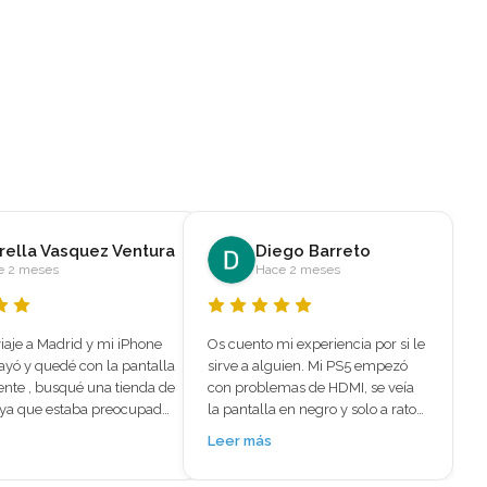
ego Barreto
marleni melendez
e 2 meses
Hace 5 meses
i experiencia por si le 
⭐⭐⭐⭐⭐ El mejor sitio para reparar 
uien. Mi PS5 empezó 
iPhone 15 Plus – Reparación 
mas de HDMI, se veía 
rápida y profesional 
en negro y solo a ratos 
encantoBuscaba un sitio 
, pensaba que la tenía 
especializado en reparación de 
Leer más
 Aparte iba muy caliente 
iPhone en Madrid y encontré 
se notaba que no le 
Mundo del Móvil fui por las 