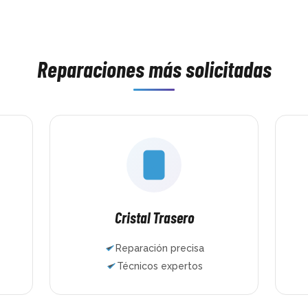
asis 
minutos lo tenía como nuevo. Trato 
había hech
parte 
excelente, rapidez brutal y un trabajo 
nunca. Y lo
bían pasado 
impecable. 100% recomendados.
famoso drif
como 
que jugar y
ias!!
Reparaciones más solicitadas
Mundo del 
muchas esp
encantado. 
maravilla,
honestos, te
cobran de 
HDMI, le hi
mantenimie
pusieron jo
dos mandos 
En muy poco
funcionand
Cristal Trasero
años repara
ordenadores
Reparación precisa
la experienc
Técnicos expertos
confianza q
Si necesitái
para repara