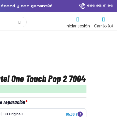
récord y con garantía!
660 92 61 90
Iniciar sesión
Carrito (0)
tel One Touch Pop 2 7004
de reparación
65,00 €
?
(LCD Original)