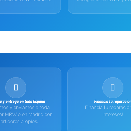
a y entrega en toda España
Financia tu reparació
os y enviamos a toda
Financia tu reparación
or MRW o en Madrid con
intereses!
artidores propios.