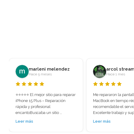
arcol streams
Javier RS
Hace 1 mes
Hace 2 meses
Me repararon la pantalla de mi 
Fui recomendado a esta
MacBook en tiempo récord súper 
al ver las reseñas me s
recomendable el servicio. 
la gran cantidad de val
Excelente trabajo y super rápido. 
positivas que tenía. Per
No perdí ningún tipo de 
para menos, hoy llevé e
Leer más
Leer más
información lo necesitaba 
pensando prácticament
urgente me lo solucionaron.
tenía solución: pantalla