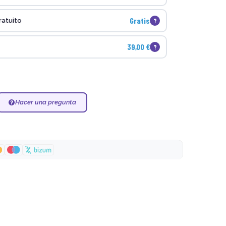
Gratis
?
ratuito
39,00 €
?
Hacer una pregunta