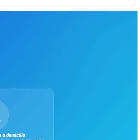
 a domicilio
 devolvemos reparado