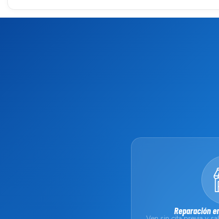
Reparación en
Ven sin cita previa y 