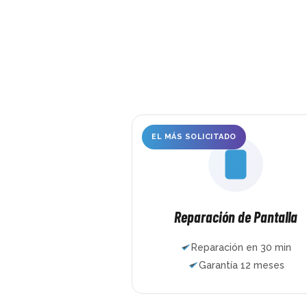
completamente rota, ch
doblado, abierto por la 
trasera… ni siquiera ha
tres horas y ya estaba 
nuevo. Muchísimas grac
EL MÁS SOLICITADO
Reparación de Pantalla
Reparación en 30 min
Garantía 12 meses