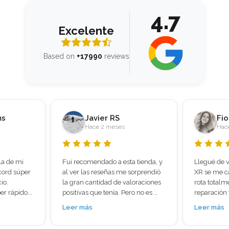
4.7
Excelente
Based on
+17990
reviews
Fiorella Vasquez Ventura
Di
Hace 2 meses
Hac
 tienda, y 
Llegué de viaje a Madrid y mi iPhone 
Os cuento m
orprendió 
XR se me cayó y quedé con la pantalla 
sirve a alg
oraciones 
rota totalmente , busqué una tienda de 
con proble
o no es 
reparación ya que estaba preocupada 
la pantalla 
l móvil 
porque tenía muchas cosas 
cogía señal
Leer más
Leer más
e que no 
importantes hasta mis boletos de viaje 
para tirar.
 
, llegué a mundo del móvil y en 30 
y ruidosa, 