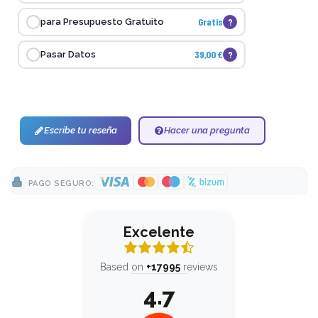
Gratis
?
para Presupuesto Gratuito
39,00 €
?
Pasar Datos
Escribe tu reseña
Hacer una pregunta
PAGO SEGURO:
Excelente
Based on
+17995
reviews
4.7