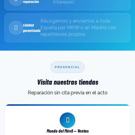
reparación
intereses!
Recogemos y enviamos a toda
Calidad
España por MRW o en Madrid con
garantizada
repartidores propios.
PRESENCIAL
Visita nuestras tiendas
Reparación sin cita previa en el acto
Mundo del Móvil — Ventas