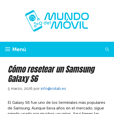
Saltar
al
contenido
Menú
Cómo resetear un Samsung
Galaxy S6
5 marzo, 2026
por
info@roilab.es
El Galaxy S6 fue uno de los terminales más populares
de Samsung. Aunque lleva años en el mercado, sigue
siendo usado por muchos usuarios. Aquí tienes las